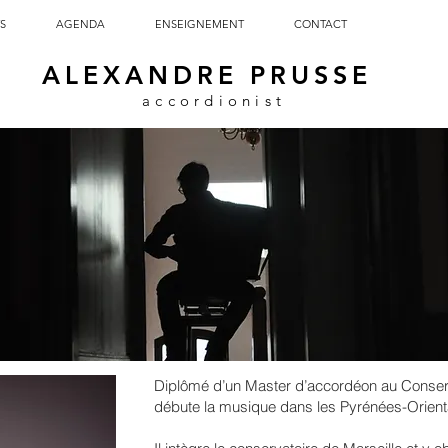
S
AGENDA
ENSEIGNEMENT
CONTACT
ALEXANDRE PRUSSE
accordionist
Diplômé d’un Master d’accordéon au Conse
débute la musique dans les Pyrénées-Orienta