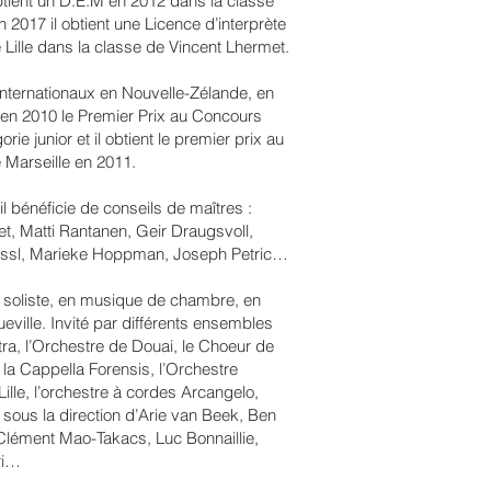
 obtient un D.E.M en 2012 dans la classe
 2017 il obtient une Licence d’interprète
Lille dans la classe de Vincent Lhermet.
 Internationaux en Nouvelle-Zélande, en
en 2010 le Premier Prix au Concours
orie junior et il obtient le premier prix au
e Marseille en 2011.
l bénéficie de conseils de maîtres :
, Matti Rantanen, Geir Draugsvoll,
ssl, Marieke Hoppman, Joseph Petric…
n soliste, en musique de chambre, en
eville. Invité par différents ensembles
tra, l’Orchestre de Douai, le Choeur de
la Cappella Forensis, l’Orchestre
ille, l’orchestre à cordes Arcangelo,
ous la direction d’Arie van Beek, Ben
Clément Mao-Takacs, Luc Bonnaillie,
ri…