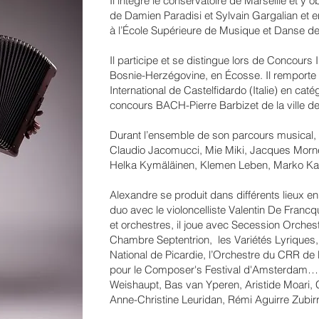
Il intègre le conservatoire de Marseille et y
de Damien Paradisi et Sylvain Gargalian et en
à l’École Supérieure de Musique et Danse de 
Il participe et se distingue lors de Concours
Bosnie-Herzégovine, en Écosse. Il remporte 
International de Castelfidardo (Italie) en catég
concours BACH-Pierre Barbizet de la ville d
Durant l’ensemble de son parcours musical, i
Claudio Jacomucci, Mie Miki, Jacques Mornet
Helka Kymäläinen, Klemen Leben, Marko Ka
Alexandre se produit dans différents lieux e
duo avec le violoncelliste Valentin De Francqu
et orchestres, il joue avec Secession Orches
Chambre Septentrion, les Variétés Lyriques, 
National de Picardie, l’Orchestre du CRR de L
pour le Composer's Festival d'Amsterdam… s
Weishaupt, Bas van Yperen, Aristide Moari, 
Anne-Christine Leuridan, Rémi Aguirre Zubir