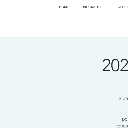
HOME
BIOGRAPHIE
PROJET
202
3 po
po
renco