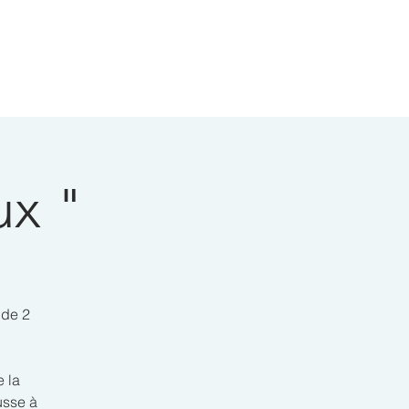
ux "
 de 2
 la
usse à