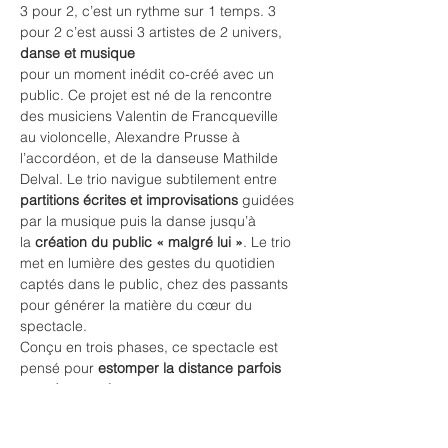
3 pour 2, c’est un rythme sur 1 temps. 3 
pour 2 c’est aussi 3 artistes de 2 univers, 
danse et musique
pour un moment inédit co-créé avec un 
public. Ce projet est né de la rencontre 
des musiciens Valentin de Francqueville 
au violoncelle, Alexandre Prusse à 
l’accordéon, et de la danseuse Mathilde 
Delval. Le trio navigue subtilement entre 
partitions écrites et improvisations
 guidées 
par la musique puis la danse jusqu’à 
la
 création du public « malgré lui »
. Le trio 
met en lumière des gestes du quotidien 
captés dans le public, chez des passants 
pour générer la matière du cœur du 
spectacle.
Conçu en trois phases, ce spectacle est 
pensé pour 
estomper la distance parfois 
grande entre le
public et les artistes, les oeuvres
.
Une première approche assez frontale, 