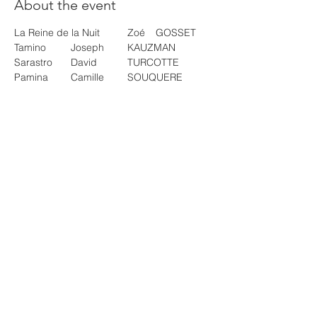
About the event
La Reine de la Nuit	Zoé 	GOSSET
Tamino	Joseph	KAUZMAN
Sarastro	David 	TURCOTTE
Pamina	Camille 	SOUQUERE
Papagena	Marina	 RUIZ
Papageno	Ronan	 DEBOIS
Show More
Share this event