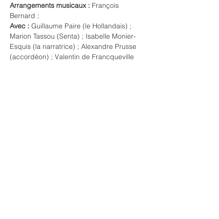
Arrangements musicaux :
 François 
Bernard ;
Avec :
 Guillaume Paire (le Hollandais) ; 
Marion Tassou (Senta) ; Isabelle Monier-
Esquis (la narratrice) ; Alexandre Prusse 
(accordéon) ; Valentin de Francqueville 
(violoncelle) ;
Production :
 La Reine de Cœur.
Show More
Share this event