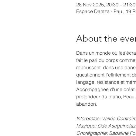
28 Nov 2025, 20:30 – 21:30
Espace Dantza - Pau , 19 
About the eve
Dans un monde où les écrans
fait le pari du corps comme
repoussent  dans une danse 
questionnent l’effritement d
langage, résistance et mémo
Accompagnée d'une création 
profondeur du piano, Peau à
abandon.
Interprètes: Vaïléa Contrai
Musique: Ode Aseguinolaza
Chorégraphie: Sabaline Fou