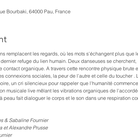
Rue Bourbaki, 64000 Pau, France
nt
 remplacent les regards, où les mots s'échangent plus que les
 dernier refuge du lien humain. Deux danseuses se cherchent, se
contact organique. A travers cette rencontre physique brute et 
es connexions sociales, la peur de l'autre et celle du toucher .
ire, un cri silencieux pour rappeler que l'humanité commence 
musicale live mêlant les vibrations organiques de l'accordéon,
 peau fait dialoguer le corps et le son dans une respiration co
res & Sabaline Fournier
 et Alexandre Prusse
rnier