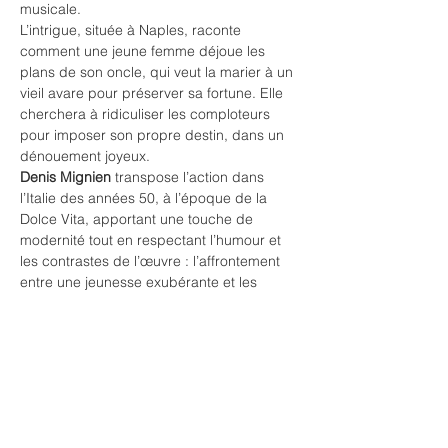
musicale.
L’intrigue, située à Naples, raconte 
comment une jeune femme déjoue les 
plans de son oncle, qui veut la marier à un 
vieil avare pour préserver sa fortune. Elle 
cherchera à ridiculiser les comploteurs 
pour imposer son propre destin, dans un 
dénouement joyeux.
Denis Mignien
 transpose l’action dans 
l’Italie des années 50, à l’époque de la 
Dolce Vita, apportant une touche de 
modernité tout en respectant l’humour et 
les contrastes de l’œuvre : l’affrontement 
entre une jeunesse exubérante et les 
valeurs conservatrices des anciens.
L’adaptation musicale de 
François 
Bernard
, pour cinq instrumentistes et six 
solistes, restitue avec finesse la richesse…
Show More