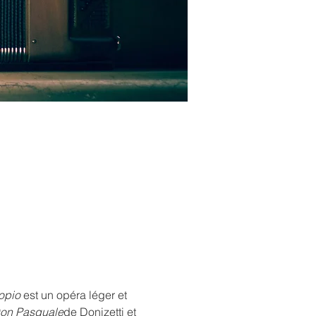
opio
 est un opéra léger et 
on Pasquale
de Donizetti et 