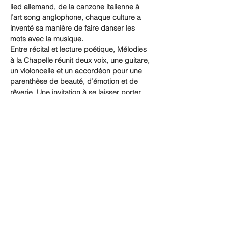
lied allemand, de la canzone italienne à 
l’art song anglophone, chaque culture a 
inventé sa manière de faire danser les 
mots avec la musique.
Entre récital et lecture poétique, Mélodies 
à la Chapelle réunit deux voix, une guitare, 
un violoncelle et un accordéon pour une 
parenthèse de beauté, d’émotion et de 
rêverie. Une invitation à se laisser porter 
par la puissance évocatrice du langage et 
le charme intemporel de la musique.
Chapelle St Sébastien à Palais – 20h
Share this event