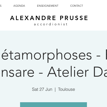
S
AGENDA
ENSEIGNEMENT
CONTACT
ALEXANDRE PRUSSE
accordionist
étamorphoses - F
nsare - Atelier D
Sat 27 Jun
  |  
Toulouse